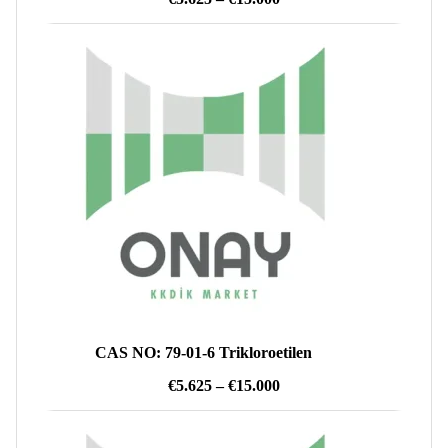
aralığı:
€5.625
-
€15.000
CAS NO: 79-01-6 Trikloroetilen
Fiyat
€
5.625
–
€
15.000
aralığı:
€5.625