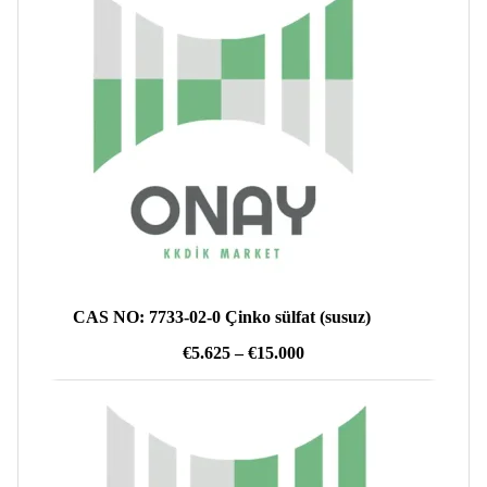
-
€15.000
CAS NO: 7733-02-0 Çinko sülfat (susuz)
Fiyat
€
5.625
–
€
15.000
aralığı:
€5.625
-
€15.000