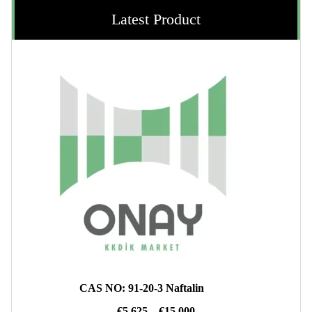
Latest Product
CAS NO: 91-20-3 Naftalin
Fiyat
€
5.625
–
€
15.000