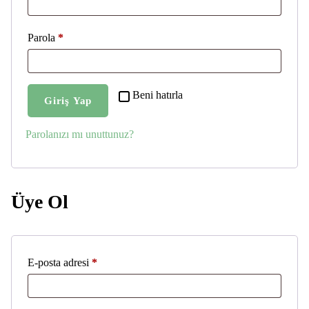
Gerekli
Parola
*
Beni hatırla
Giriş Yap
Parolanızı mı unuttunuz?
Üye Ol
Gerekli
E-posta adresi
*