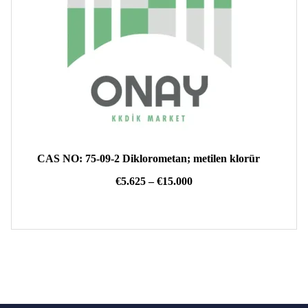
CAS NO: 75-09-2 Diklorometan; metilen klorür
Fiyat
€
5.625
–
€
15.000
aralığı:
€5.625
-
€15.000