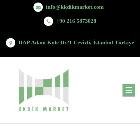
Skip
info@kkdikmarket.com
to
content
+90 216 5873028
DAP Adam Kule D:21 Cevizli, İstanbul Türkiye
MBDF Yönetimi ve Danışmanlık Hizmetleri