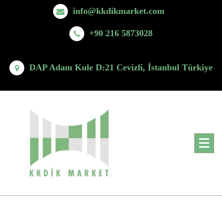
Skip
info@kkdikmarket.com
to
content
+90 216 5873028
DAP Adam Kule D:21 Cevizli, İstanbul Türkiye
MBDF Yönetimi ve Danışmanlık Hizmetleri