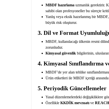
MBDF hazırlama
uzmanlık gerektirir. K
sahibi olan profesyoneller bu süreçte kriti
Yanlış veya eksik hazırlanmış bir MBDF,
büyük risk oluşturur.
3.
Dil ve Format Uyumluluğ
MBDF, kullanılacağı ülkenin resmi dilind
zorunludur.
Kimyasal güvenlik
bilgilerinin, uluslarar
4.
Kimyasal Sınıflandırma 
MBDF’de yer alan tehlike sınıflandırmas
Ürün etiketleri ile MBDF içeriği arasında 
5.
Periyodik Güncellemeler
Yasal düzenlemelerdeki değişikliklere gö
Özellikle
KKDİK mevzuatı
ve
REACH