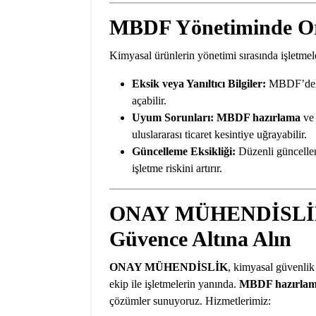
MBDF Yönetiminde Or
Kimyasal ürünlerin yönetimi sırasında işletmeler
Eksik veya Yanıltıcı Bilgiler:
MBDF’deki e
açabilir.
Uyum Sorunları:
MBDF hazırlama
v
uluslararası ticaret kesintiye uğrayabilir.
Güncelleme Eksikliği:
Düzenli güncellen
işletme riskini artırır.
ONAY MÜHENDİSLİK i
Güvence Altına Alın
ONAY MÜHENDİSLİK
, kimyasal güvenli
ekip ile işletmelerin yanında.
MBDF hazırla
çözümler sunuyoruz. Hizmetlerimiz: