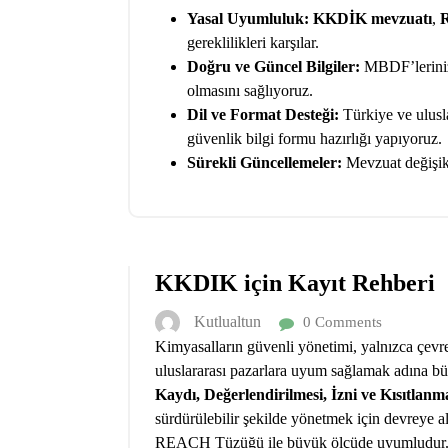
Yasal Uyumluluk:
KKDİK mevzuatı
,
gereklilikleri karşılar.
Doğru ve Güncel Bilgiler:
MBDF’lerinizi
olmasını sağlıyoruz.
Dil ve Format Desteği:
Türkiye ve ulusla
güvenlik bilgi formu hazırlığı yapıyoruz.
Sürekli Güncellemeler:
Mevzuat değişikl
KKDIK için Kayıt Rehberi
Kutlualtun
0 Comments
Kimyasalların güvenli yönetimi, yalnızca çevr
uluslararası pazarlara uyum sağlamak adına bü
Kaydı, Değerlendirilmesi, İzni ve Kısıtlanm
sürdürülebilir şekilde yönetmek için devreye a
REACH Tüzüğü ile büyük ölçüde uyumludur. 