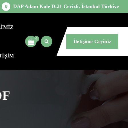
DAP Adam Kule D:21 Cevizli, İstanbul Türkiye
İMİZ
0
İletişime Geçiniz
TİŞİM
DF