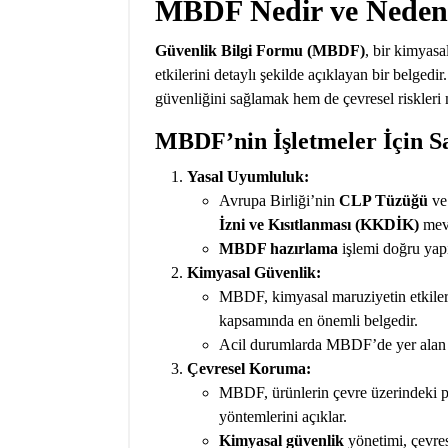
MBDF Nedir ve Neden
Güvenlik Bilgi Formu (MBDF)
, bir kimyasa
etkilerini detaylı şekilde açıklayan bir belge
güvenliğini sağlamak hem de çevresel riskleri 
MBDF’nin İşletmeler İçin Sa
Yasal Uyumluluk:
Avrupa Birliği’nin
CLP Tüzüğü
ve
İzni ve Kısıtlanması (KKDİK)
mevz
MBDF hazırlama
işlemi doğru yapı
Kimyasal Güvenlik:
MBDF, kimyasal maruziyetin etkilerin
kapsamında en önemli belgedir.
Acil durumlarda MBDF’de yer alan b
Çevresel Koruma:
MBDF, ürünlerin çevre üzerindeki pot
yöntemlerini açıklar.
Kimyasal güvenlik
yönetimi, çevrese