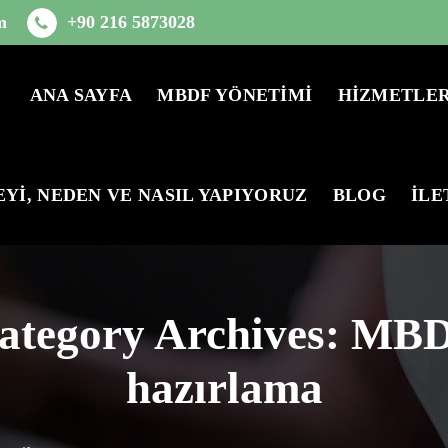
m
+90 216 5873028
ANA SAYFA
MBDF YÖNETİMİ
HİZMETLER
EYİ, NEDEN VE NASIL YAPIYORUZ
BLOG
İLE
ategory Archives: MB
hazırlama