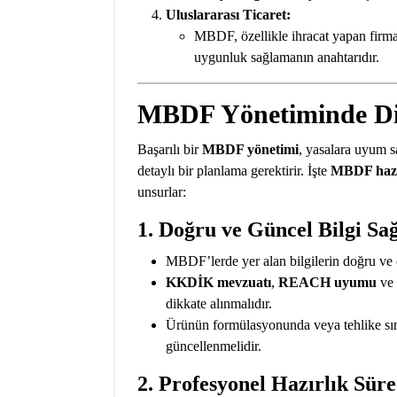
Uluslararası Ticaret:
MBDF, özellikle ihracat yapan firma
uygunluk sağlamanın anahtarıdır.
MBDF Yönetiminde Dik
Başarılı bir
MBDF yönetimi
, yasalara uyum s
detaylı bir planlama gerektirir. İşte
MBDF haz
unsurlar:
1.
Doğru ve Güncel Bilgi Sa
MBDF’lerde yer alan bilgilerin doğru ve e
KKDİK mevzuatı
,
REACH uyumu
ve
dikkate alınmalıdır.
Ürünün formülasyonunda veya tehlike sı
güncellenmelidir.
2.
Profesyonel Hazırlık Süre