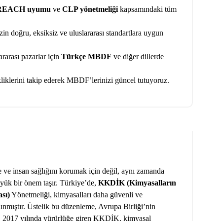
REACH uyumu
ve
CLP yönetmeliği
kapsamındaki tüm
n doğru, eksiksiz ve uluslararası standartlara uygun
rarası pazarlar için
Türkçe MBDF
ve diğer dillerde
iklerini takip ederek MBDF’lerinizi güncel tutuyoruz.
23
KAS 2024
e ve insan sağlığını korumak için değil, aynı zamanda
yük bir önem taşır. Türkiye’de,
KKDİK (Kimyasalların
ası)
Yönetmeliği, kimyasalları daha güvenli ve
lınmıştır. Üstelik bu düzenleme, Avrupa Birliği’nin
2017 yılında yürürlüğe giren KKDİK, kimyasal