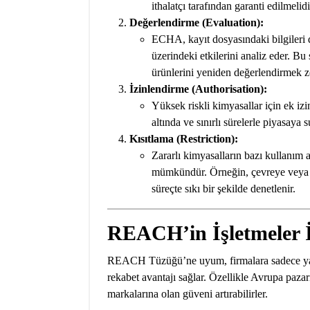
ithalatçı tarafından garanti edilmelidi
Değerlendirme (Evaluation):
ECHA, kayıt dosyasındaki bilgileri d
üzerindeki etkilerini analiz eder. Bu 
ürünlerini yeniden değerlendirmek z
İzinlendirme (Authorisation):
Yüksek riskli kimyasallar için ek izin
altında ve sınırlı sürelerle piyasaya s
Kısıtlama (Restriction):
Zararlı kimyasalların bazı kullanım
mümkündür. Örneğin, çevreye veya i
süreçte sıkı bir şekilde denetlenir.
REACH’in İşletmeler İ
REACH Tüzüğü’ne uyum, firmalara sadece yas
rekabet avantajı sağlar. Özellikle Avrupa paza
markalarına olan güveni artırabilirler.