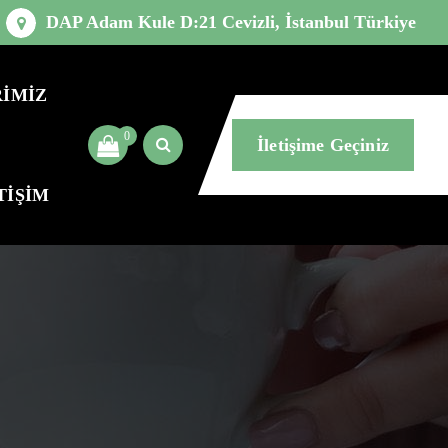
DAP Adam Kule D:21 Cevizli, İstanbul Türkiye
İMİZ
0
İletişime Geçiniz
TİŞİM