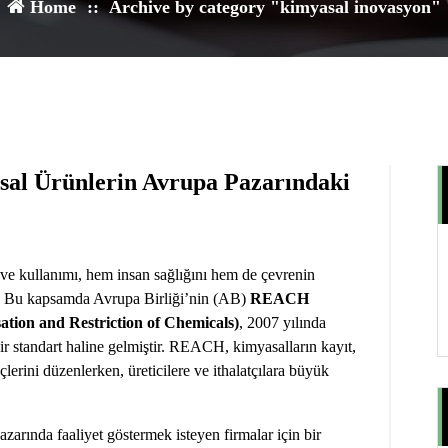
Home
::
Archive by category "kimyasal inovasyon"
2
ARA 2024
l Ürünlerin Avrupa Pazarındaki
 ve kullanımı, hem insan sağlığını hem de çevrenin
r. Bu kapsamda Avrupa Birliği’nin (AB)
REACH
ation and Restriction of Chemicals)
, 2007 yılında
bir standart haline gelmiştir. REACH, kimyasalların kayıt,
lerini düzenlerken, üreticilere ve ithalatçılara büyük
ında faaliyet göstermek isteyen firmalar için bir