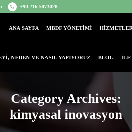
m
+90 216 5873028
ANA SAYFA
MBDF YÖNETİMİ
HİZMETLER
EYİ, NEDEN VE NASIL YAPIYORUZ
BLOG
İLE
Category Archives:
kimyasal inovasyon