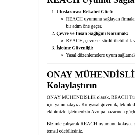
Uluslararası Rekabet Gücü:
REACH uyumunu sağlayan firmalar, h
bir adım öne geçer.
Çevre ve İnsan Sağlığını Korumak:
REACH, çevresel sürdürülebilirlik ve
İşletme Güvenliği:
Yasal düzenlemelere uyum sağlamak, 
ONAY MÜHENDİSLİK i
Kolaylaştırın
ONAY MÜHENDİSLİK olarak, REACH Tüzüğü k
için yanınızdayız. Kimyasal güvenlik, teknik d
ekibimizle işletmenizin Avrupa pazarında güçlü
Bizimle çalışarak REACH uyumunu kolayca sağl
temsil edebilirsiniz.